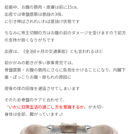
妊娠中、お腹の筋肉・皮膚は前に15㎝、
出産では骨盤底筋は普段の3倍、
に引き伸ばされれいわば底抜け状態です
ちなみに帝王切開の方はお腹の前のダメージを受けますので前方
の支持が弱くなりがちです
出産は、《全治8ヶ月の交通事故》とも言われるほど
前かがみの動きが多い家事育児では、
骨盤底筋・お腹の筋肉にさらに負担をかけることになり、内臓下
垂・ぽっこりお腹・尿もれの原因に
産後の体の回復を遅延させてしまいます
そのため骨盤のケアと合わせて、
〝
いかに日常生活の過ごし方を意識するか
〟が大切✨
身体は全部、繋がっています🌙