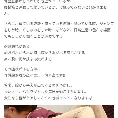
骨盤底筋がしっかり引き上がっているか、
腹横筋と連動して働いているか、は触ってみないと分かりませ
ん。
さらに、寝ている姿勢・座っている姿勢・歩いている時、ジャンプ
をした時、くしゃみをした時、などなど、日常生活の色んな場面
でもしっかり働くことが必要です☺️
🌿尿漏れがある
🌿お風呂から出た時に膣から水が出る感じがする
🌿お股に何か挟まる気がする
その症状がある方は、
骨盤臓器脱の⚠️イエロー信号⚠️です‼️
将来、膣から子宮が出てくるのを予防し、
長い人生、ハツラツとした毎日を過ごすためにも、
女性なら皆がケアしておくべきポイントになります🌙