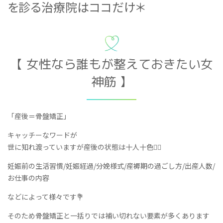
を診る治療院はココだけ＊
【 女性なら誰もが整えておきたい女
神筋 】
「産後＝骨盤矯正」
キャッチーなワードが
世に知れ渡っていますが産後の状態は十人十色🧍‍♀️
妊娠前の生活習慣/妊娠経過/分娩様式/産褥期の過ごし方/出産人数/
お仕事の内容
などによって様々です💐
そのため骨盤矯正と一括りでは補い切れない要素が多くあります