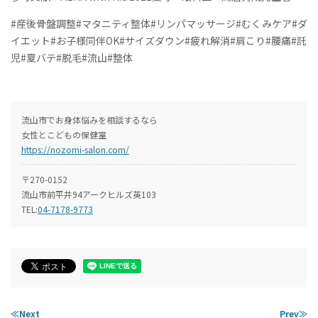
#産後骨盤調整#マタニティ整体#リンパマッサージ#むくみケア#ダ
イエット#お子様同伴OK#サイズダウン#疲れ解消#肩こり#腰痛#託
児#夏バテ#脱毛#流山#整体
流山市でお身体悩みを相談するなら
女性とこどもの保健室
https://nozomi-salon.com/
〒270-0152
流山市前平井94アークヒルズ英103
TEL:
04-7178-9773
≪Next
Prev≫