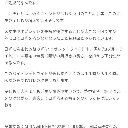
に効果的なんです！
「近視」とは、遠くにピントが合わない目のこと。近年、この近
視の子どもが増えているそうです。
スマホやタブレットを長時間操作することが大きな一因ですが、
外に出て日光を浴びなくなったことも原因とみられています。
日光に含まれる紫の光(バイオレットライト）や、青い光(ブルーラ
イト）には眼軸の伸長（眼球の奥行きの長さ）を抑える可能性が
あるんです。
このバイオレットライトが最も降り注ぐ
のは１１時から１４時。
木陰の光でも抑制の効果はあります。
子どもは大人よりも近視が進みやすいので、熱中症や日焼けに気
をつけながら、意識して日光浴する時間をつくってあげたいです
ね🍀
参考文献：AERA with Kid 2022夏号 眼科医 鳥居秀成先生著