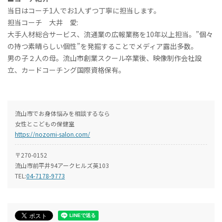
当日はコーチ1人でお1人ずつ丁寧に担当します。
担当コーチ 大井 愛:
大手人材総合サービス、流通業の広報業務を10年以上担当。”個々
の持つ素晴らしい個性”を発掘することでメディア露出多数。
男の子２人の母。流山市創業スクール卒業後、映像制作会社設
立、カードコーチング国際資格保有。
流山市でお身体悩みを相談するなら
女性とこどもの保健室
https://nozomi-salon.com/
〒270-0152
流山市前平井94アークヒルズ英103
TEL:
04-7178-9773