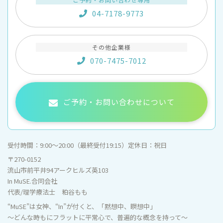
04-7178-9773
その他企業様
070-7475-7012
ご予約・お問い合わせについて
受付時間：
9:00〜20:00（最終受付19:15）
定休日：
祝日
〒270-0152
流山市前平井94アークヒルズ英103
In MuSE.合同会社
代表/理学療法士 粕谷もも
“MuSE”は女神、“In”が付くと、「黙想中、瞑想中」
～どんな時もにフラットに平常心で、普遍的な概念を持って～