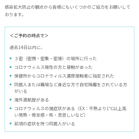
感染拡大防止の観点から皆様にもいくつかのご協力をお願いして
おります。
＜ご予約の時点で＞
過去14日以内に、
３密（密閉・密集・密接）の場所に行った
コロナウィルス陽性の方と接触があった
保健所からコロナウィルス濃厚接触者に指定された
同居人または職場など身近な方で自宅隔離をされている方
がいる
海外渡航歴がある
コロナウィルスの諸症状がある（EX：平熱より1℃以上高
い発熱・倦怠感・咳・息苦しいなど）
前項の症状を持つ同居人がいる