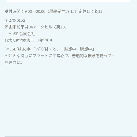
受付時間：
9:00〜20:00（最終受付19:15）
定休日：
祝日
〒270-0152
流山市前平井94アークヒルズ英103
In MuSE.合同会社
代表/理学療法士 粕谷もも
“MuSE”は女神、“In”が付くと、「黙想中、瞑想中」
～どんな時もにフラットに平常心で、普遍的な概念を持って～
を理念に。