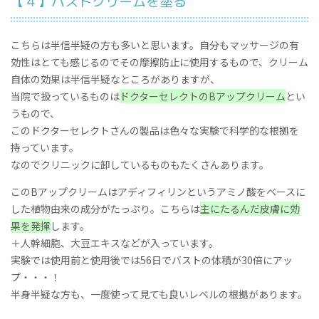
【４】
バストクリームを塗る
こちらは半信半疑の方も多いと思います。自分もマッサージの有
効性はとても感じるのでその摩擦防止に使用するもので、クリーム
自体の効果は半信半疑なところがありますが、
当院で扱っているものは
ドクターセレクトのBアップクリーム
とい
うもので、
このドクターセレクトさんの製品は色々な実験で科学的な根拠を
持っています。
なのでクリニックに卸しているものもたくさんあります。
このBアップクリームはアディフィリンというアミノ酸をベースに
した植物由来の成分がたっぷり。こちらは
主にたるんだ皮膚に効
果を発揮
します。
＋人幹細胞、大豆エキスなどが入っています。
実験では使用前と使用後では56日でバストの体積が30倍にアッ
プ・・・！
半身半疑な方も、一度使って見ても良いレベルの根拠があります。