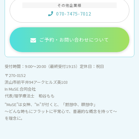
その他企業様
070-7475-7012
ご予約・お問い合わせについて
受付時間：
9:00〜20:00（最終受付19:15）
定休日：
祝日
〒270-0152
流山市前平井94アークヒルズ英103
In MuSE.合同会社
代表/理学療法士 粕谷もも
“MuSE”は女神、“In”が付くと、「黙想中、瞑想中」
～どんな時もにフラットに平常心で、普遍的な概念を持って～
を理念に。