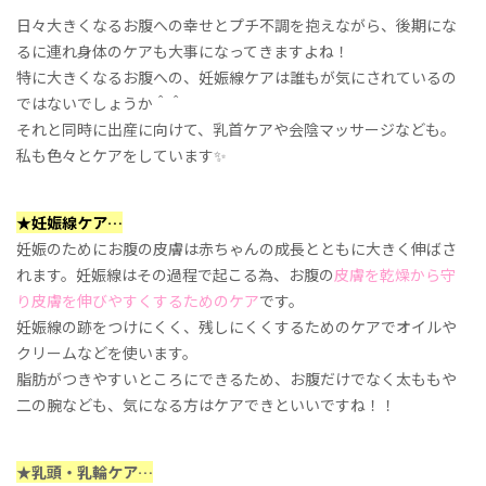
日々大きくなるお腹への幸せとプチ不調を抱えながら、後期にな
るに連れ身体のケアも大事になってきますよね！
特に大きくなるお腹への、妊娠線ケアは誰もが気にされているの
ではないでしょうか＾＾
それと同時に出産に向けて、乳首ケアや会陰マッサージなども。
私も色々とケアをしています
✨
★
妊娠線ケア
…
妊娠のためにお腹の皮膚は赤ちゃんの成長とともに大きく伸ばさ
れます。妊娠線はその過程で起こる為、お腹の
皮膚を乾燥から守
り皮膚を伸びやすくするためのケア
です。
妊娠線の跡をつけにくく、残しにくくするためのケアでオイルや
クリームなどを使います。
脂肪がつきやすいところにできるため、お腹だけでなく太ももや
二の腕なども、気になる方はケアできといいですね！！
★
乳頭・乳輪ケア
…