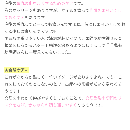
産後の
母乳の出をよくするためのケア
です。
胸のマッサージもありますが、オイルを塗って
乳頭を柔らかくし
ておくケア
もあります。
産後の授乳ってとーっても痛いんですよね。保湿し柔らかくしてお
くと少しは良いそうですよ
✨
＊お腹の張りやすい人は注意が必要なので、医師や助産師さんと
相談をしながらスタート時期を決めるようにしましょう＾＾私も
助産師さんに一度見てもらいました。
★
会陰ケア
…
これがなかなか難しく、怖いイメージがありますよね。でも、こ
れをしておくのとしないのとで、出産への影響がだいぶ変わるそ
うです！
会陰をやわかく伸びやすくしておくことで、
会陰亀裂や切開のリ
スクをさげ、赤ちゃんの頭も通りやすく
なるそうです。