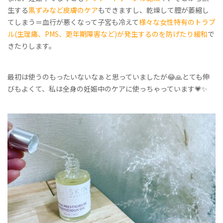
生する
黒ずみなど皮膚のケア
もできますし、乾燥して膣が萎縮し
てしまう＝血行が悪くなって子宮も冷えて
様々な女性特有のトラブ
ル
(
生理痛、
PMS
、更年期障害など
)
が発生するのを防げたり緩和
で
きたりします。
最初は使うのもったいないなぁと思っていましたが
😂🙏
とても伸
びもよくて、私は全身の妊娠中のケアに使っちゃっています
💗✨