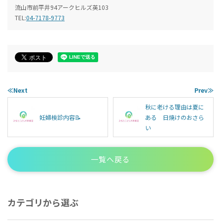
流山市前平井94アークヒルズ英103
TEL:
04-7178-9773
≪Next
Prev≫
秋に老ける理由は夏に
妊婦検診内容📝
ある 日焼けのおさら
い
一覧へ戻る
カテゴリから選ぶ