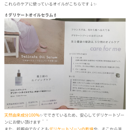
これらのケアに使っているオイルが
こちらです
↓✨
💄デリケートオイルセラム💄
天然由来成分
100%
✨
でできているため、安心してデリケートゾー
ンにお使い頂けます＾＾
また、妊娠中でなくとも
デリケートゾーンの乾燥
や、そこから派