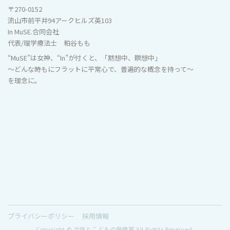
〒270-0152
流山市前平井94アークヒルズ英103
In MuSE.合同会社
代表/理学療法士 粕谷もも
“MuSE”は女神、“In”が付くと、「黙想中、瞑想中」
～どんな時もにフラットに平常心で、普遍的な概念を持って～
を理念に。
プライバシーポリシー
採用情報
Copyright © 女性とこどもの保健室 All Rights Reserved.