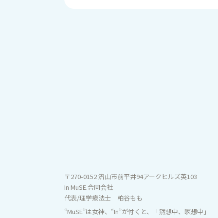
〒270-0152
流山市前平井94アークヒルズ英103
In MuSE.合同会社
代表/理学療法士 粕谷もも
“MuSE”は女神、“In”が付くと、「黙想中、瞑想中」