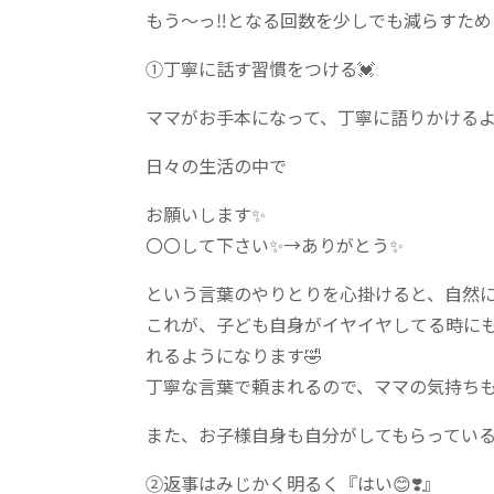
もう〜っ‼️となる回数を少しでも減らすた
①丁寧に話す習慣をつける💓
ママがお手本になって、丁寧に語りかけるよ
日々の生活の中で
お願いします✨
〇〇して下さい✨→ありがとう✨
という言葉のやりとりを心掛けると、自然に
これが、子ども自身がイヤイヤしてる時にも
れるようになります🤣
丁寧な言葉で頼まれるので、ママの気持ちも
また、お子様自身も自分がしてもらっている
②返事はみじかく明るく『はい😊❣️』