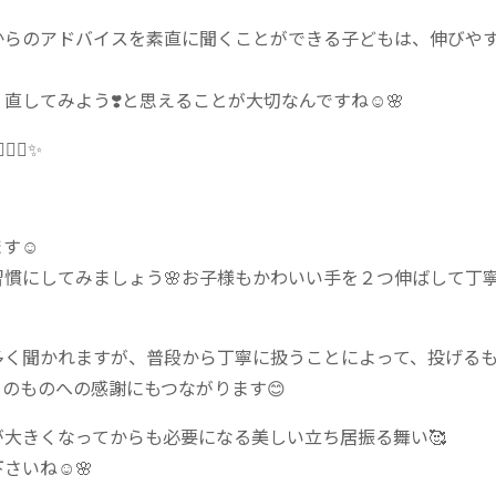
からのアドバイスを素直に聞くことができる子どもは、伸びや
してみよう❣️と思えることが大切なんですね☺️🌸
‍♂️✨
す☺️
慣にしてみましょう🌸お子様もかわいい手を２つ伸ばして丁
多く聞かれますが、普段から丁寧に扱うことによって、投げる
のものへの感謝にもつながります😊
大きくなってからも必要になる美しい立ち居振る舞い🥰
いね☺️🌸