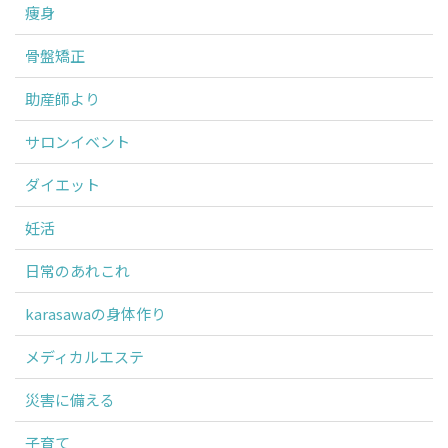
痩身
骨盤矯正
助産師より
サロンイベント
ダイエット
妊活
日常のあれこれ
karasawaの身体作り
メディカルエステ
災害に備える
子育て