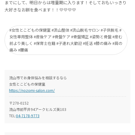
までにして、明日からは増量期に入ります！そしておもいっきり
大好きなお餅を食べます！！💛💛💛💛
#女性とこどもの保健室 #流山整体 #流山脱毛サロン #子供脱毛 #
女性専用整体 #産後ケア #骨盤ケア #骨盤矯正 #姿勢と骨盤 #産む
前より美しく #保育士在籍 #子連れ大歓迎 #妊活 #膝の痛み #肩の
痛み #腰痛
流山市でお身体悩みを相談するなら
女性とこどもの保健室
https://nozomi-salon.com/
〒270-0152
流山市前平井94アークヒルズ英103
TEL:
04-7178-9773