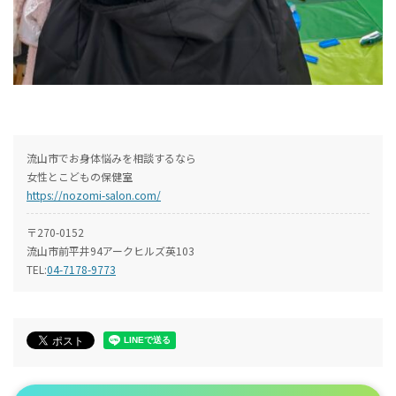
流山市でお身体悩みを相談するなら
女性とこどもの保健室
https://nozomi-salon.com/
〒270-0152
流山市前平井94アークヒルズ英103
TEL:
04-7178-9773