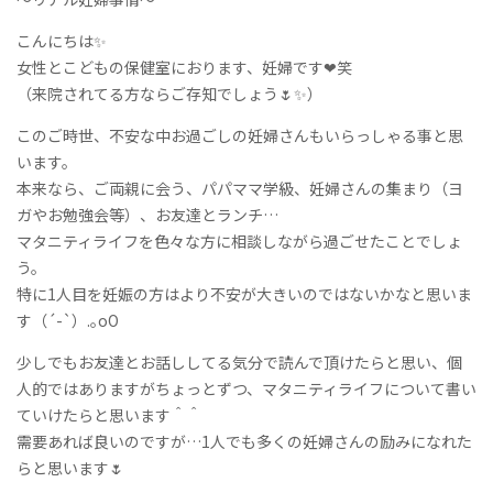
こんにちは✨
女性とこどもの保健室におります、妊婦です❤︎笑
（来院されてる方ならご存知でしょう🌷✨）
このご時世、不安な中お過ごしの妊婦さんもいらっしゃる事と思
います。
本来なら、ご両親に会う、パパママ学級、妊婦さんの集まり（ヨ
ガやお勉強会等）、お友達とランチ…
マタニティライフを色々な方に相談しながら過ごせたことでしょ
う。
特に1人目を妊娠の方はより不安が大きいのではないかなと思いま
す（´-`）.｡oO
少しでもお友達とお話ししてる気分で読んで頂けたらと思い、個
人的ではありますがちょっとずつ、マタニティライフについて書い
ていけたらと思います＾＾
需要あれば良いのですが…1人でも多くの妊婦さんの励みになれた
らと思います🌷