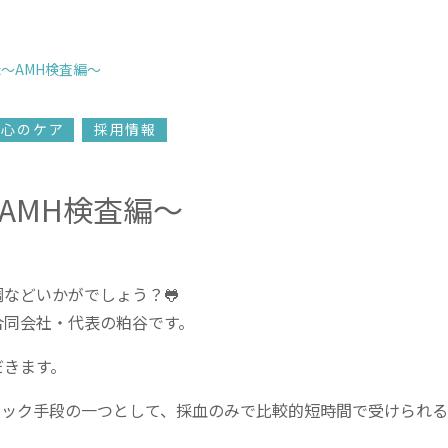
〜AMH検査編〜
心のケア
採用情報
AMH検査編〜
などいかがでしょう？🐸
.合同会社・代表の粕谷です。
だきます。
ェック手段の一つとして、採血のみで比較的短時間で受けられ