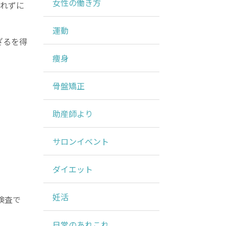
女性の働き方
られずに
運動
ざるを得
痩身
骨盤矯正
助産師より
サロンイベント
ダイエット
妊活
る検査で
日常のあれこれ